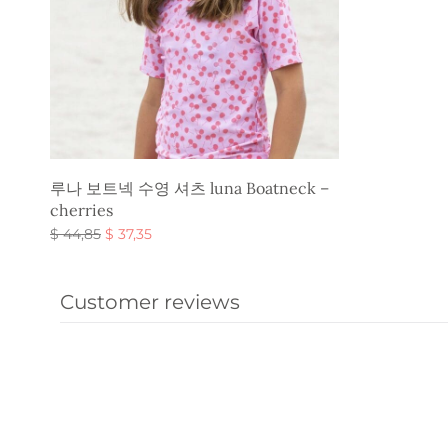
루나 보트넥 수영 셔츠 luna Boatneck –
cherries
원래 가
현재 가
$
44,85
$
37,35
격:
격:
옵션 선택
$ 44,85.
$ 37,35.
Customer reviews