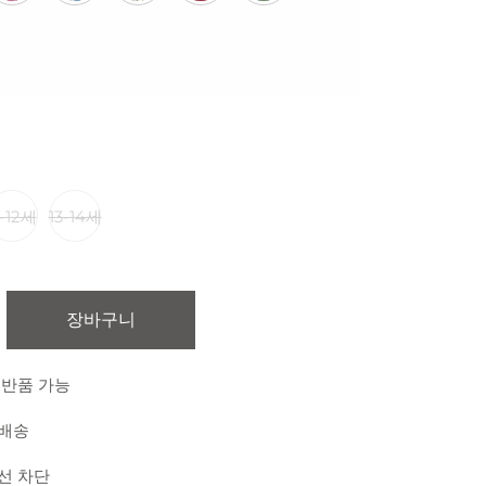
1-12세
13-14세
장바구니
 반품 가능
 배송
외선 차단