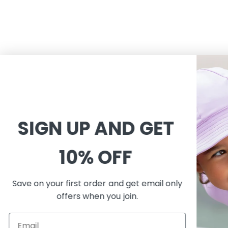
SIGN UP AND GET
CUSTOMER SERVICE
INFORMAT
Shopping
About
10% OFF
이용약관
About Peti
배송
지속가능성
Save on your first order and get email only
반품교환
수영복 관리
offers when you join.
개인정보처리방침
자외선 차단
FAQ
제품 특성