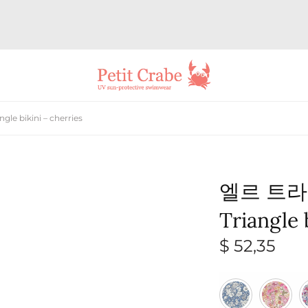
 bikini – cherries
엘르 트라
Triangle 
$
52,35