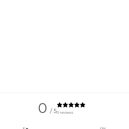
0
/ 5
0 reviews
5
0
%