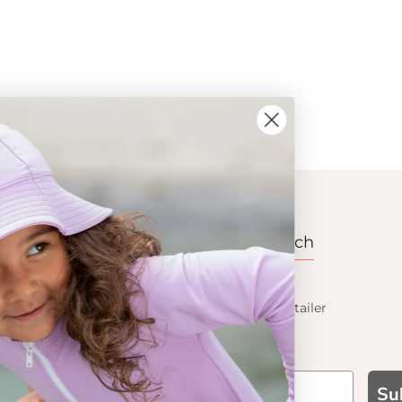
ION
CONTACT
Get in touch
t Crabe
Contact us
Become a retailer
 기능성
Su