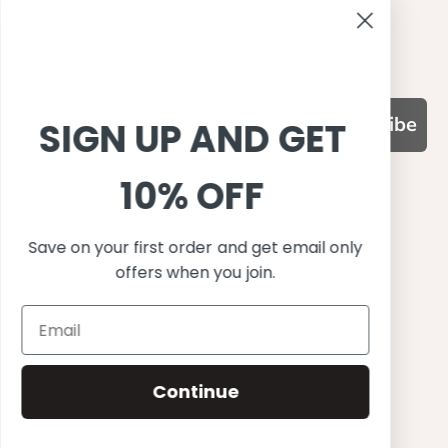
Contact us
Become a retailer
Subscribe
SIGN UP AND GET
10% OFF
WHY CHOOSE US?
기능성과 품질, 그리고 디자인
Save on your first order and get email only
UPF 50+ 최고 수준 UV 차단 성능
offers when you join.
이탈리아산 최고급 원단과 소재 사용
환경을 생각하는 지속가능한 제품
유럽에서 생산된, 스칸디나비안 디자인
스타일리시함과 정교함
Continue
편안한 핏
무한한 조합으로 믹스&매치
행복한 아이들