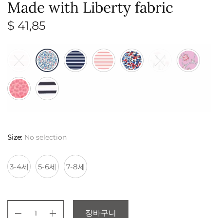
Made with Liberty fabric
$
41,85
Size
:
No selection
3-4세
5-6세
7-8세
장바구니