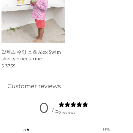
알렉스 수영 쇼츠 Alex Swim
shorts – nectarine
$
37,35
옵션 선택
Customer reviews
0
/ 5
0 reviews
5
0
%