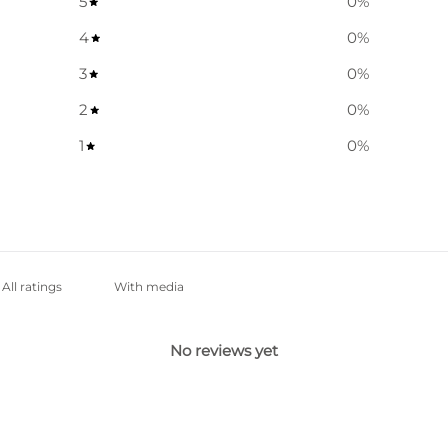
5
0
%
4
0
%
3
0
%
2
0
%
1
0
%
With media
No reviews yet