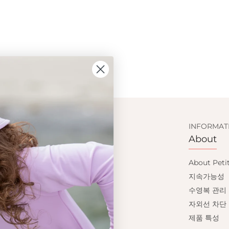
SIGN UP AND GET
CUSTOMER SERVICE
INFORMAT
Shopping
About
10% OFF
이용약관
About Peti
배송
지속가능성
Save on your first order and get email only
반품교환
수영복 관리
offers when you join.
개인정보처리방침
자외선 차단
FAQ
제품 특성