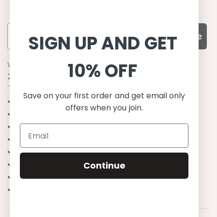
Subscribe
SIGN UP AND GET
10% OFF
WHY CHOOSE US?
기능성과 품질, 그리고 디자인
Save on your first order and get email only
UPF 50+ 최고 수준 UV 차단 성능
offers when you join.
이탈리아산 최고급 원단과 소재 사용
환경을 생각하는 지속가능한 제품
유럽에서 생산된, 스칸디나비안 디자인
스타일리시함과 정교함
편안한 핏
Continue
무한한 조합으로 믹스&매치
행복한 아이들