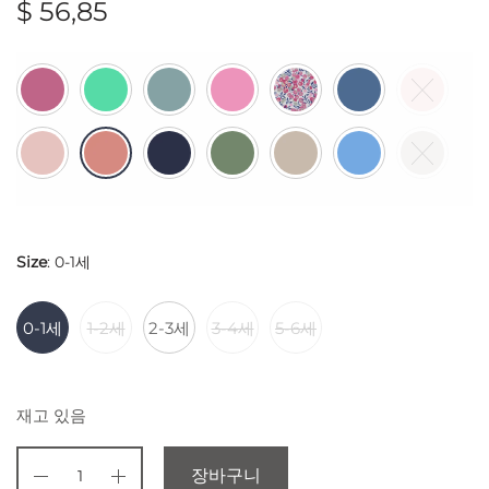
$
56,85
Size
:
0-1세
0-1세
1-2세
2-3세
3-4세
5-6세
재고 있음
장바구니