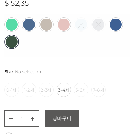
$
52,35
Size
:
No selection
0-1세
1-2세
2-3세
3-4세
5-6세
7-8세
장바구니