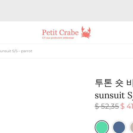
suit S/S – parrot
투톤 숏 바
sunsuit 
$
52,35
$
41
원래 
격:
$ 52,3