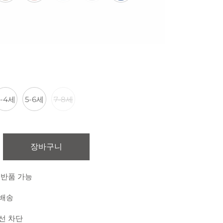
3-4세
5-6세
7-8세
장바구니
 반품 가능
 배송
외선 차단