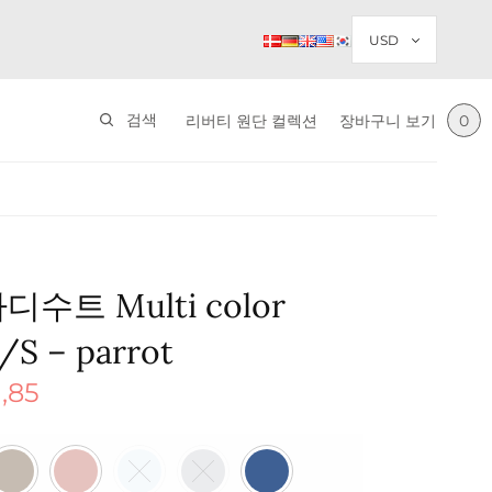
검색
리버티 원단 컬렉션
장바구니 보기
0
디수트 Multi color
S/S – parrot
,85
가
현재 가
격:
5.
$ 41,85.