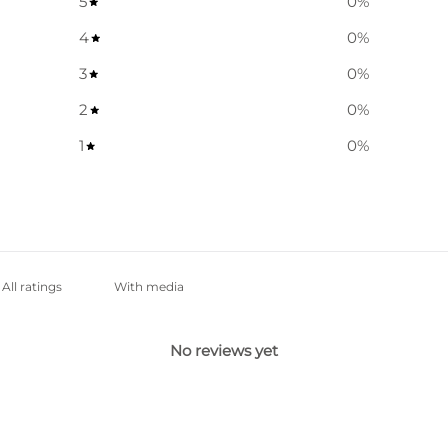
5
0
%
4
0
%
3
0
%
2
0
%
1
0
%
With media
No reviews yet