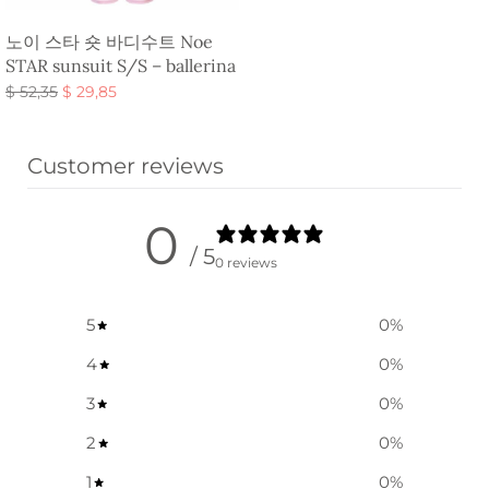
노이 스타 숏 바디수트 Noe
STAR sunsuit S/S – ballerina
원래 가
현재 가
$
52,35
$
29,85
격:
격:
옵션 선택
$ 52,35.
$ 29,85.
Customer reviews
0
/ 5
0 reviews
5
0
%
4
0
%
3
0
%
2
0
%
1
0
%