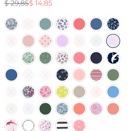
$
29,85
$
14,85
원래 가
현재 가
격:
격:
$ 29,85.
$ 14,85.