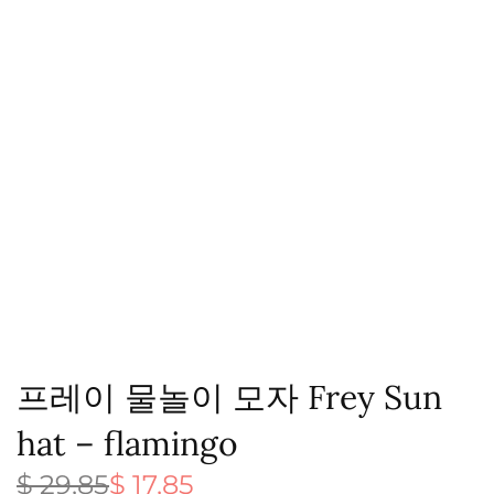
프레이 물놀이 모자 Frey Sun
hat – flamingo
$
29,85
$
17,85
원래 가
현재 가