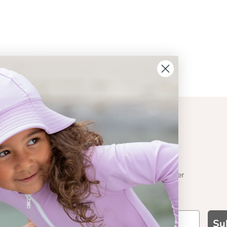
ION
CONTACT
Get in touch
t Crabe
Contact us
Become a retailer
 기능성
Su