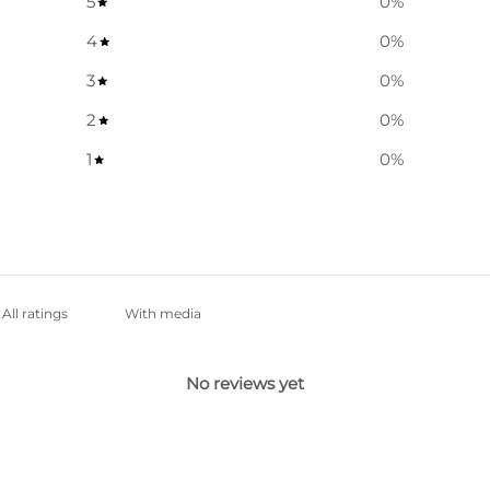
5
0
%
4
0
%
3
0
%
2
0
%
1
0
%
With media
No reviews yet