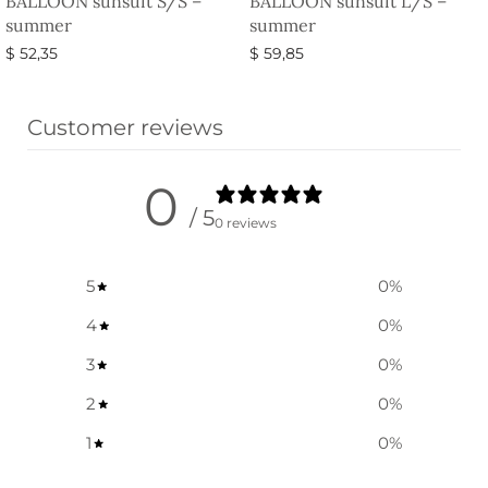
BALLOON sunsuit S/S –
BALLOON sunsuit L/S –
summer
summer
$
52,35
$
59,85
옵션 선택
옵션 선택
Customer reviews
0
/ 5
0 reviews
5
0
%
4
0
%
3
0
%
2
0
%
1
0
%