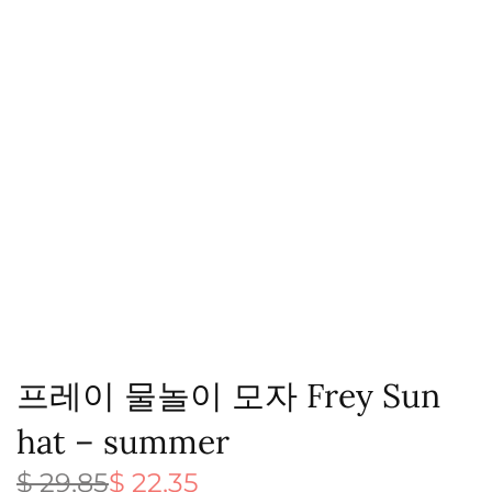
프레이 물놀이 모자 Frey Sun
hat – summer
$
29,85
$
22,35
원래 가
현재 가