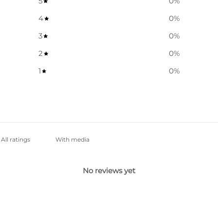
5
0
%
4
0
%
3
0
%
2
0
%
1
0
%
With media
No reviews yet