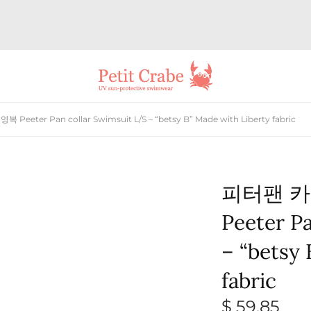
ter Pan collar Swimsuit L/S – “betsy B” Made with Liberty fabric
피터팬 카
Peeter P
– “betsy 
fabric
$
59,85