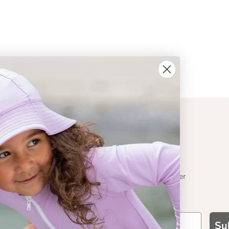
ION
CONTACT
Get in touch
t Crabe
Contact us
Become a retailer
 기능성
Su