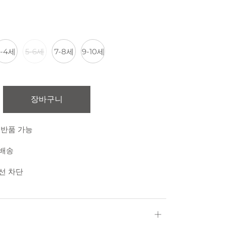
3-4세
5-6세
7-8세
9-10세
장바구니
 반품 가능
 배송
외선 차단