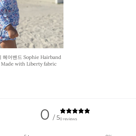
헤어밴드 Sophie Hairband
” Made with Liberty fabric
0
/ 5
0 reviews