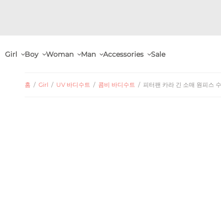
Girl
Boy
Woman
Man
Accessories
Sale
홈
/
Girl
/
UV 바디수트
/
콤비 바디수트
/
피터팬 카라 긴 소매 원피스 수영복 Pee