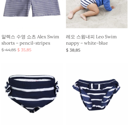
알렉스 수영 쇼츠 Alex Swim
레오 스윔내피 Leo Swim
shorts – pencil-stripes
nappy – white-blue
원래 가
현재 가
$
44,85
$
35,85
$
38,85
격:
격:
옵션 선택
옵션 선택
$ 44,85.
$ 35,85.