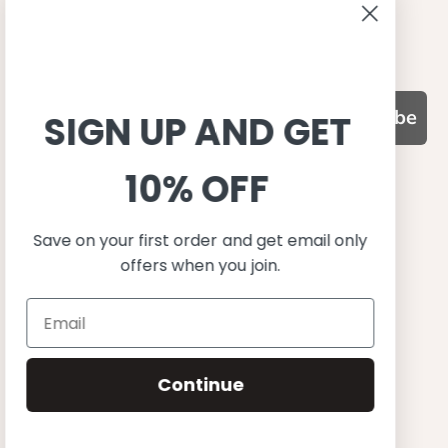
Become a retailer
Subscribe
SIGN UP AND GET
10% OFF
WHY CHOOSE US?
기능성과 품질, 그리고 디자인
Save on your first order and get email only
UPF 50+ 최고 수준 UV 차단 성능
offers when you join.
이탈리아산 최고급 원단과 소재 사용
환경을 생각하는 지속가능한 제품
유럽에서 생산된, 스칸디나비안 디자인
스타일리시함과 정교함
Continue
편안한 핏
무한한 조합으로 믹스&매치
행복한 아이들