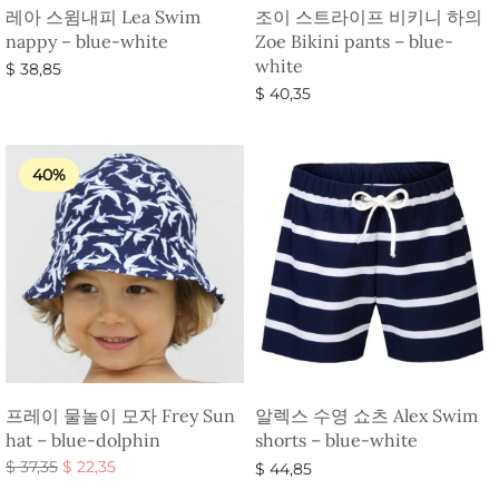
레아 스윔내피 Lea Swim
조이 스트라이프 비키니 하의
nappy – blue-white
Zoe Bikini pants – blue-
white
$
38,85
$
40,35
옵션 선택
옵션 선택
40%
프레이 물놀이 모자 Frey Sun
알렉스 수영 쇼츠 Alex Swim
hat – blue-dolphin
shorts – blue-white
원래 가
현재 가
$
37,35
$
22,35
$
44,85
격:
격:
옵션 선택
옵션 선택