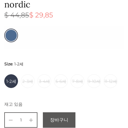
nordic
$
44,85
$
29,85
원래 가
현재 가
격:
격:
$ 44,85.
$ 29,85.
Size
:
1-2세
1-2세
2-3세
3-4세
5-6세
7-8세
9-10세
11-12세
재고 있음
장바구니