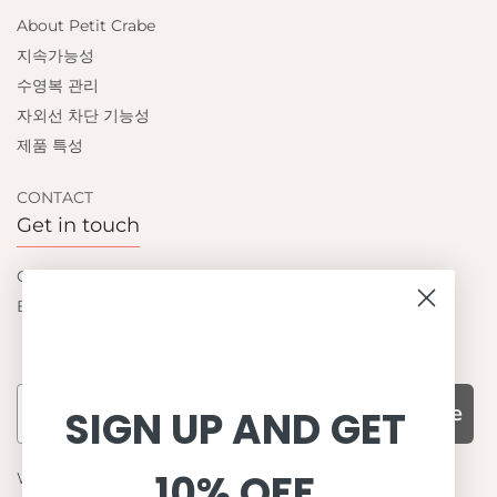
About Petit Crabe
지속가능성
수영복 관리
자외선 차단 기능성
제품 특성
CONTACT
Get in touch
Contact us
Become a retailer
Subscribe
SIGN UP AND GET
10% OFF
WHY CHOOSE US?