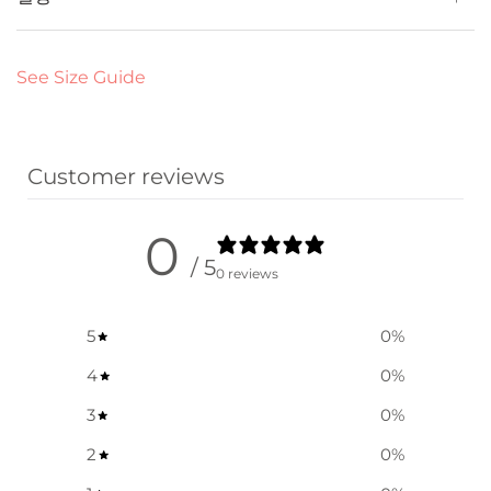
See Size Guide
Customer reviews
0
/ 5
0 reviews
5
0
%
4
0
%
3
0
%
2
0
%