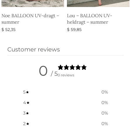
Noe BALLOON UV-dragt –
Lou – BALLOON UV-
summer
heldragt – summer
$
52,35
$
59,85
Vælg muligheder
Vælg muligheder
Customer reviews
0
/ 5
0 reviews
5
0
%
4
0
%
3
0
%
2
0
%