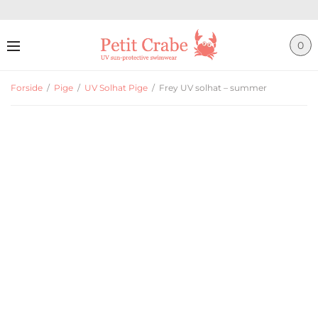
0
Forside
/
Pige
/
UV Solhat Pige
/
Frey UV solhat – summer