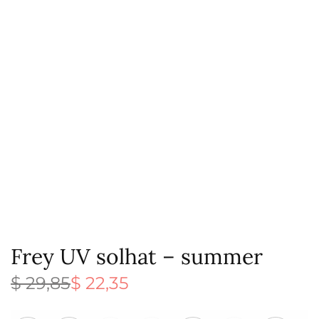
Frey UV solhat – summer
$
29,85
$
22,35
Den
Den
oprindelige
aktuelle
pris var:
pris er: