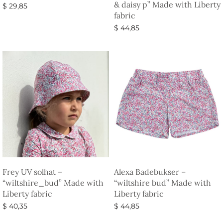
& daisy p” Made with Liberty
$
29,85
fabric
Vælg muligheder
$
44,85
Vælg muligheder
Frey UV solhat –
Alexa Badebukser –
“wiltshire_bud” Made with
“wiltshire bud” Made with
Liberty fabric
Liberty fabric
$
40,35
$
44,85
Vælg muligheder
Vælg muligheder