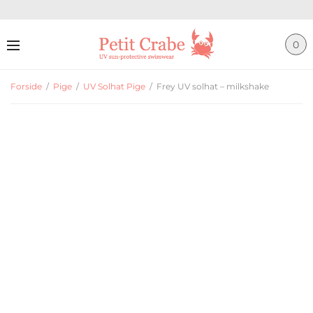
0
Forside
/
Pige
/
UV Solhat Pige
/
Frey UV solhat – milkshake