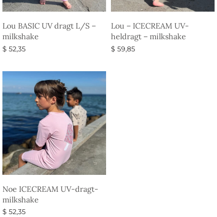
Lou BASIC UV dragt L/S –
Lou – ICECREAM UV-
milkshake
heldragt – milkshake
$
52,35
$
59,85
Vælg muligheder
Vælg muligheder
Noe ICECREAM UV-dragt-
milkshake
$
52,35