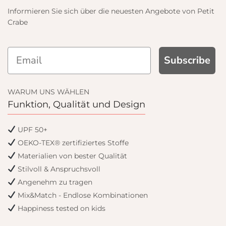
Informieren Sie sich über die neuesten Angebote von Petit
Crabe
UP AND GET
Subscribe
0% OFF
WARUM UNS WÄHLEN
Funktion, Qualität und Design
rst order and get email only
rs when you join.
UPF 50+
OEKO-TEX® zertifiziertes Stoffe
Materialien von bester Qualität
Stilvoll & Anspruchsvoll
Continue
Angenehm zu tragen
Mix&Match - Endlose Kombinationen
Happiness tested on kids