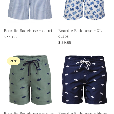
Boardie Badehose – capri
Boardie Badehose – XL
crabs
$
59,85
$
59,85
Ausführung wählen
Ausführung wählen
20%
Boardie Badehose – army-
Boardie Badehose – blue-