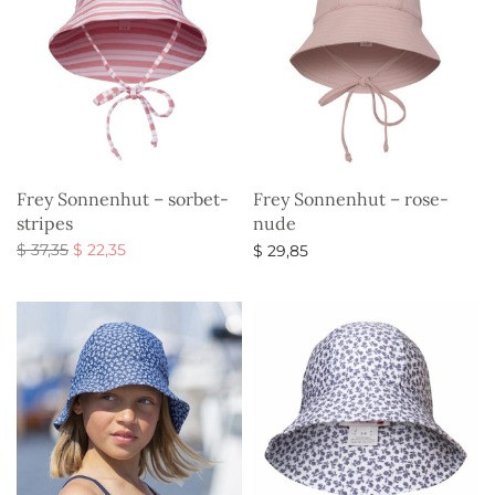
Frey Sonnenhut – sorbet-
Frey Sonnenhut – rose-
stripes
nude
Ursprünglicher
Aktueller
$
37,35
$
22,35
$
29,85
Preis war:
Preis ist:
Ausführung wählen
Ausführung wählen
$ 37,35
$ 22,35.