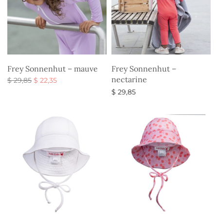
Frey Sonnenhut – mauve
Frey Sonnenhut –
nectarine
Ursprünglicher
Aktueller
$
29,85
$
22,35
Preis war:
Preis ist:
Ausführung wählen
$
29,85
$ 29,85
$ 22,35.
Ausführung wählen