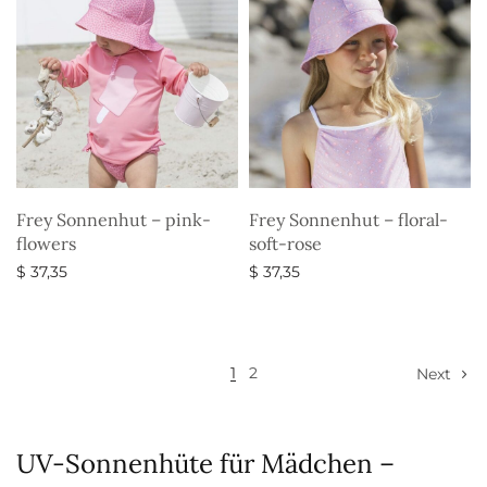
Frey Sonnenhut – pink-
Frey Sonnenhut – floral-
flowers
soft-rose
$
37,35
$
37,35
Ausführung wählen
Ausführung wählen
1
2
Next
UV-Sonnenhüte für Mädchen –