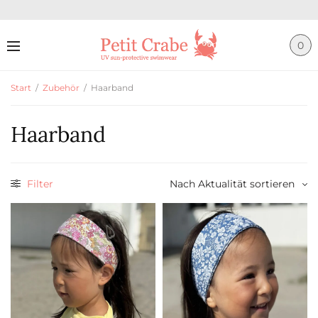
0
Start
/
Zubehör
/
Haarband
Haarband
Filter