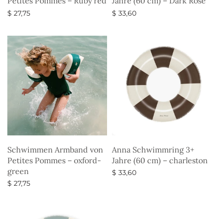
Petites Pommes – Ruby red
Jahre (60 cm) – Dark Rose
$
27,75
$
33,60
Ausführung wählen
Ausführung wählen
Schwimmen Armband von
Anna Schwimmring 3+
Petites Pommes – oxford-
Jahre (60 cm) – charleston
green
$
33,60
$
27,75
Ausführung wählen
Ausführung wählen