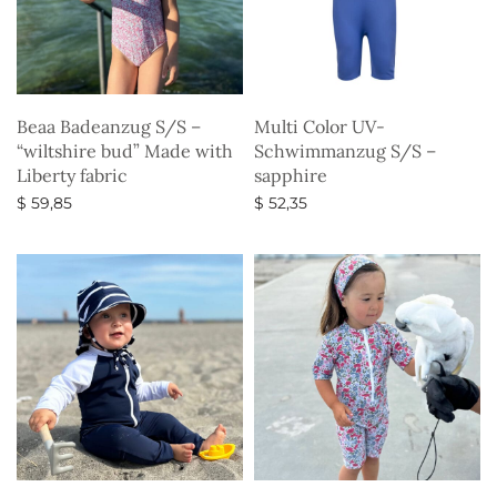
Beaa Badeanzug S/S –
Multi Color UV-
“wiltshire bud” Made with
Schwimmanzug S/S –
Liberty fabric
sapphire
$
59,85
$
52,35
Ausführung wählen
Ausführung wählen