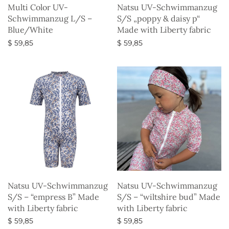
Multi Color UV-
Natsu UV-Schwimmanzug
Schwimmanzug L/S –
S/S „poppy & daisy p“
Blue/White
Made with Liberty fabric
$
59,85
$
59,85
Ausführung wählen
Ausführung wählen
Natsu UV-Schwimmanzug
Natsu UV-Schwimmanzug
S/S – “empress B” Made
S/S – “wiltshire bud” Made
with Liberty fabric
with Liberty fabric
$
59,85
$
59,85