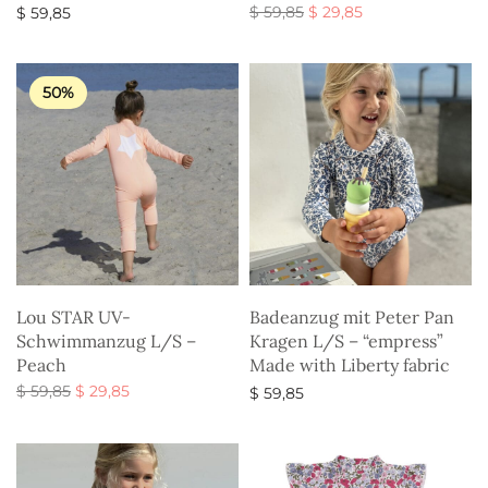
Ursprünglicher
Aktueller
$
59,85
$
29,85
$
59,85
Preis war:
Preis ist:
Ausführung wählen
Ausführung wählen
$ 59,85
$ 29,85.
50%
Lou STAR UV-
Badeanzug mit Peter Pan
Schwimmanzug L/S –
Kragen L/S – “empress”
Peach
Made with Liberty fabric
Ursprünglicher
Aktueller
$
59,85
$
29,85
$
59,85
Preis war:
Preis ist:
Ausführung wählen
Ausführung wählen
$ 59,85
$ 29,85.