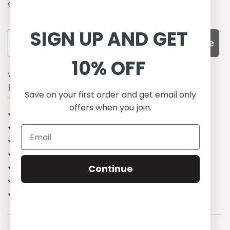
Crabe
SIGN UP AND GET
Subscribe
10% OFF
WARUM UNS WÄHLEN
Funktion, Qualität und Design
Save on your first order and get email only
offers when you join.
UPF 50+
OEKO-TEX® zertifiziertes Stoffe
Materialien von bester Qualität
Stilvoll & Anspruchsvoll
Angenehm zu tragen
Continue
Mix&Match - Endlose Kombinationen
Happiness tested on kids
© 2023 Petit Crabe ApS