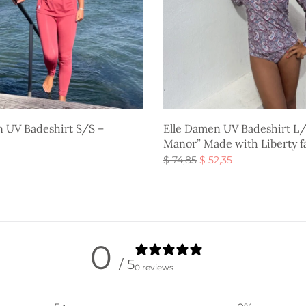
n UV Badeshirt S/S –
Elle Damen UV Badeshirt L/
Manor” Made with Liberty f
Ursprünglicher
Aktueller
$
74,85
$
52,35
Preis war:
Preis ist:
Ausführung wählen
g wählen
$ 74,85
$ 52,35.
0
/ 5
0 reviews