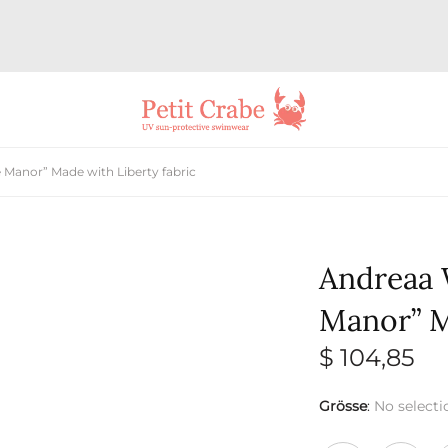
 Manor” Made with Liberty fabric
Andreaa 
Manor” M
$
104,85
Grösse
:
No selecti