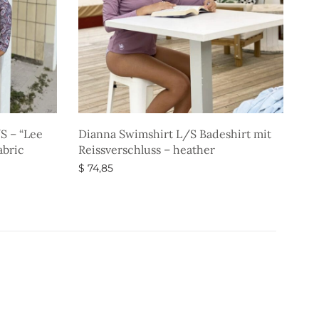
S – “Lee
Dianna Swimshirt L/S Badeshirt mit
abric
Reissverschluss – heather
$
74,85
Ausführung wählen