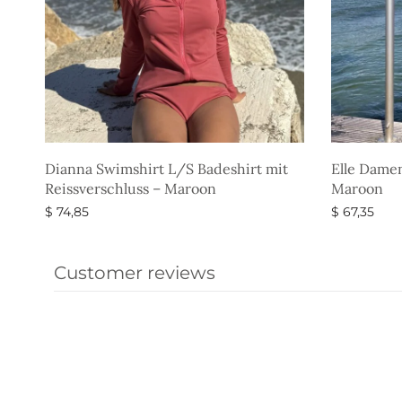
Dianna Swimshirt L/S Badeshirt mit
Elle Dame
Reissverschluss – Maroon
Maroon
$
74,85
$
67,35
Ausführung wählen
Ausführun
Customer reviews