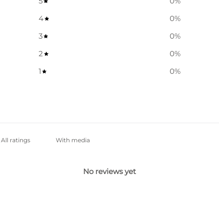
5
0
%
4
0
%
3
0
%
2
0
%
1
0
%
With media
No reviews yet