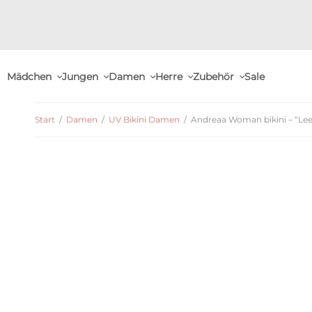
Mädchen
Jungen
Damen
Herre
Zubehör
Sale
Start
/
Damen
/
UV Bikini Damen
/
Andreaa Woman bikini – “Lee