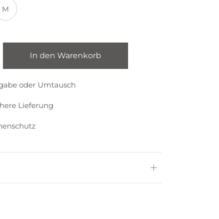
M
In den Warenkorb
kgabe oder Umtausch
chere Lieferung
nenschutz