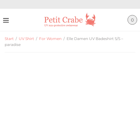
0
Start
/
UV Shirt
/
For Women
/
Elle Damen UV Badeshirt S/S –
paradise