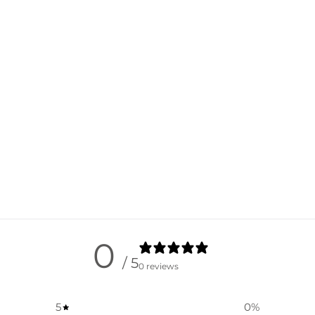
0
/ 5
0 reviews
5
0
%