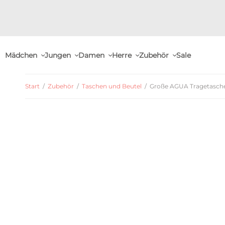
Mädchen
Jungen
Damen
Herre
Zubehör
Sale
Start
/
Zubehör
/
Taschen und Beutel
/
Große AGUA Tragetasche –