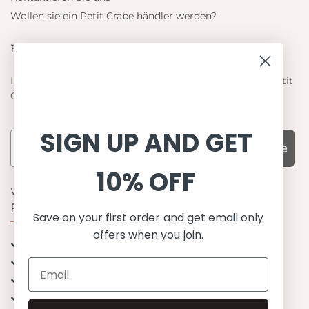
Wollen sie ein Petit Crabe händler werden?
Blieb auf dem laufenden
Informieren Sie sich über die neuesten Angebote von Petit
Crabe
SIGN UP AND GET
Subscribe
10% OFF
WARUM UNS WÄHLEN
Funktion, Qualität und Design
Save on your first order and get email only
offers when you join.
UPF 50+
OEKO-TEX® zertifiziertes Stoffe
Materialien von bester Qualität
Stilvoll & Anspruchsvoll