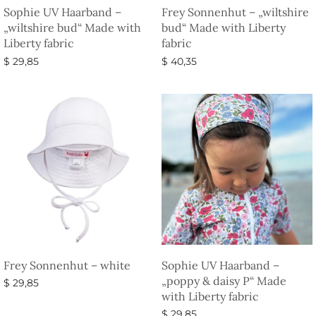
Sophie UV Haarband –
Frey Sonnenhut – „wiltshire
„wiltshire bud“ Made with
bud“ Made with Liberty
Liberty fabric
fabric
$
29,85
$
40,35
Ausführung wählen
Ausführung wählen
Frey Sonnenhut – white
Sophie UV Haarband –
„poppy & daisy P“ Made
$
29,85
with Liberty fabric
Ausführung wählen
$
29,85