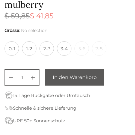
mulberry
$
59,85
$
41,85
Ursprünglicher
Aktueller
Preis war:
Preis ist:
$ 59,85
$ 41,85.
Grösse
:
No selection
0-1
1-2
2-3
3-4
5-6
7-8
In den Warenkorb
14 Tage Rückgabe oder Umtausch
Schnelle & sichere Lieferung
UPF 50+ Sonnenschutz