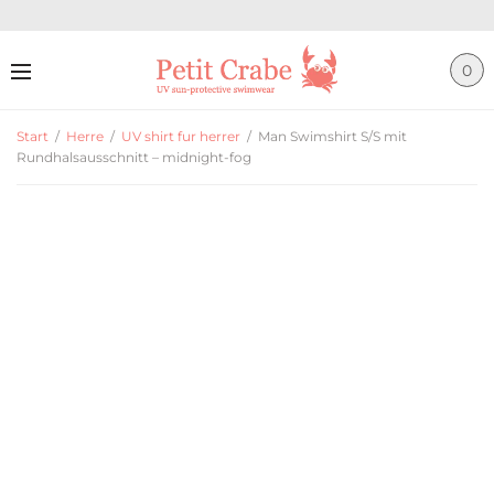
0
Start
/
Herre
/
UV shirt fur herrer
/
Man Swimshirt S/S mit
Rundhalsausschnitt – midnight-fog