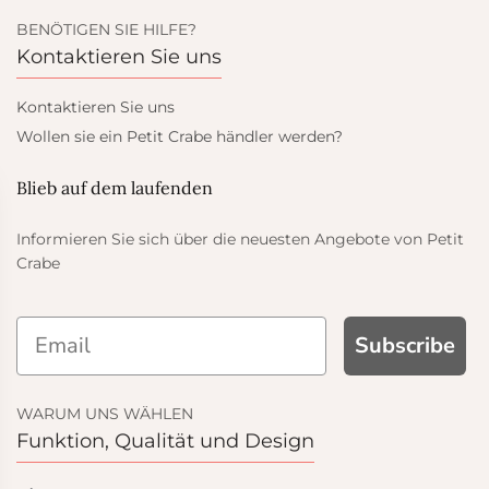
BENÖTIGEN SIE HILFE?
Kontaktieren Sie uns
Kontaktieren Sie uns
Wollen sie ein Petit Crabe händler werden?
Blieb auf dem laufenden
Informieren Sie sich über die neuesten Angebote von Petit
Crabe
P AND GET
Subscribe
% OFF
WARUM UNS WÄHLEN
Funktion, Qualität und Design
t order and get email only
 when you join.