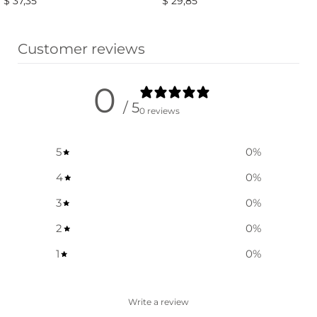
$
37,35
$
29,85
Ausführung wählen
Ausführung wählen
Customer reviews
0
/ 5
0 reviews
5
0
%
4
0
%
3
0
%
2
0
%
1
0
%
Write a review