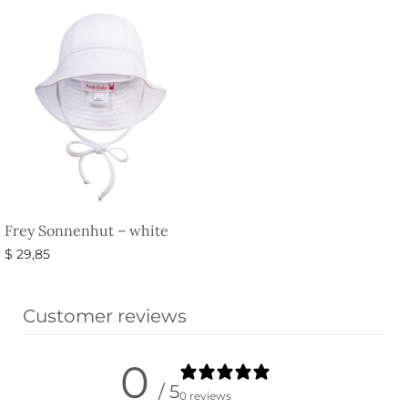
Frey Sonnenhut – white
$
29,85
Ausführung wählen
Customer reviews
0
/ 5
0 reviews