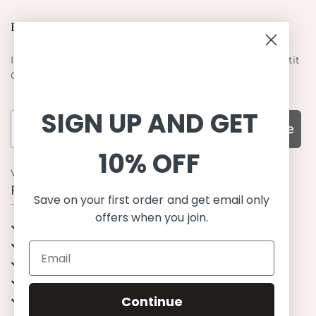
Blieb auf dem laufenden
Informieren Sie sich über die neuesten Angebote von Petit
Crabe
SIGN UP AND GET
Subscribe
10% OFF
WARUM UNS WÄHLEN
Funktion, Qualität und Design
Save on your first order and get email only
offers when you join.
UPF 50+
OEKO-TEX® zertifiziertes Stoffe
Materialien von bester Qualität
Stilvoll & Anspruchsvoll
Angenehm zu tragen
Continue