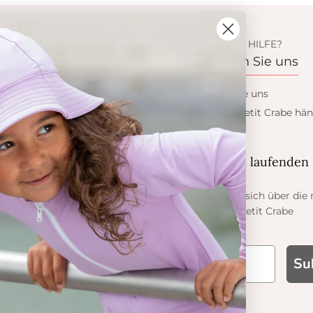
ION
BENÖTIGEN SIE HILFE?
s
Kontaktieren Sie uns
 Crabe
Kontaktieren Sie uns
dukte
Wollen sie ein Petit Crabe hän
werden?
eis
ess
Blieb auf dem laufenden
er Sonne
Informieren Sie sich über die
Angebote von Petit Crabe
Su