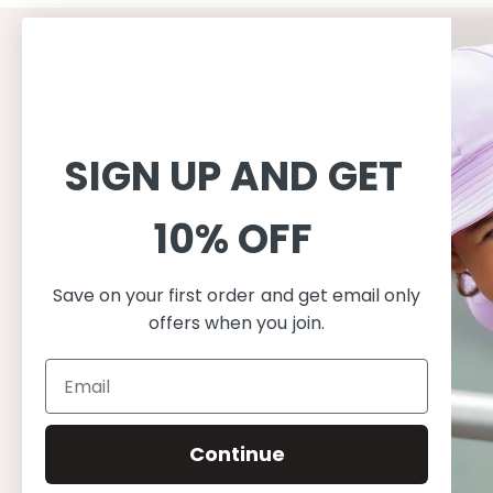
KUNDENSERVICE
INFORMAT
Einkaufen
Über un
Handelsbedingungen
Über Petit
SIGN UP AND GET
Versand
Unsere Pro
Rückgabe & Umtausch
Pflegehinw
10% OFF
Cookie & Dataschutzerklärung
Consciousn
Grössentabelle
Sicher in d
Save on your first order and get email only
FAQ
offers when you join.
Continue