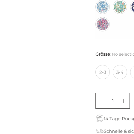
Grösse
:
No selecti
2-3
3-4
14 Tage Rüc
Schnelle & si