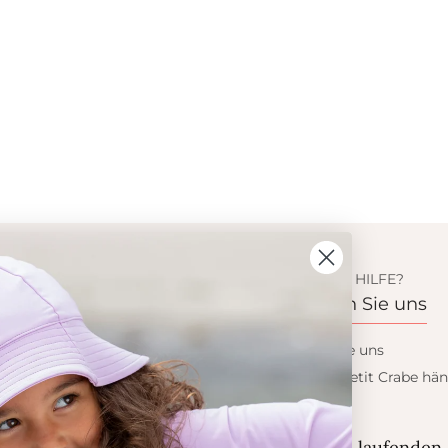
ION
BENÖTIGEN SIE HILFE?
s
Kontaktieren Sie uns
 Crabe
Kontaktieren Sie uns
dukte
Wollen sie ein Petit Crabe hän
werden?
eis
ess
Blieb auf dem laufenden