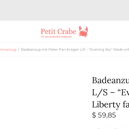
immanzug
/
Badeanzug mit Peter Pan Kragen L/S – “Evening Sky” Made with
Badeanzu
L/S – “E
Liberty f
$
59,85