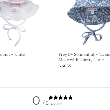
enhut – white
Frey UV Sonnenhut – “Even
Made with Liberty fabric
$
40,35
g wählen
Ausführung wählen
0
/ 5
0 reviews