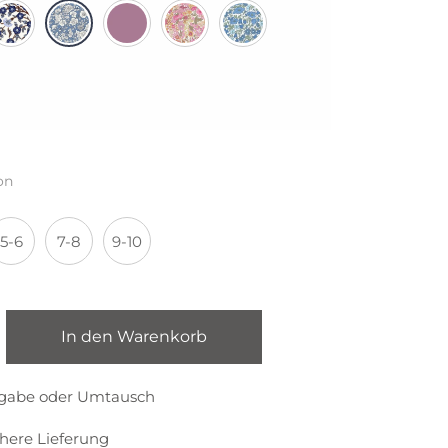
on
5-6
7-8
9-10
In den Warenkorb
kgabe oder Umtausch
chere Lieferung