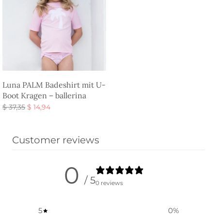
Luna PALM Badeshirt mit U-
Boot Kragen – ballerina
Ursprünglicher
Aktueller
$
37,35
$
14,94
Preis war:
Preis ist:
Ausführung wählen
$ 37,35
$ 14,94.
Customer reviews
0
/ 5
0 reviews
5
0
%