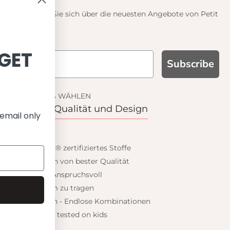
Informieren Sie sich über die neuesten Angebote von Petit
Crabe
GN UP AND GET
Subscribe
10% OFF
WARUM UNS WÄHLEN
Funktion, Qualität und Design
 your first order and get email only
offers when you join.
UPF 50+
OEKO-TEX® zertifiziertes Stoffe
Materialien von bester Qualität
Stilvoll & Anspruchsvoll
Angenehm zu tragen
Continue
Mix&Match - Endlose Kombinationen
Happiness tested on kids