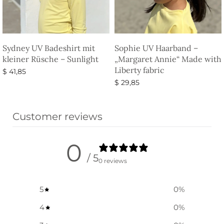
Sydney UV Badeshirt mit
Sophie UV Haarband –
kleiner Rüsche – Sunlight
„Margaret Annie“ Made with
Liberty fabric
$
41,85
$
29,85
Ausführung wählen
Ausführung wählen
Customer reviews
0
/ 5
0 reviews
5
0
%
4
0
%