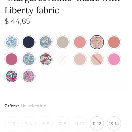
Liberty fabric
$
44,85
Grösse
:
No selection
2-3
3-4
5-6
7-8
9-10
11-12
13-14