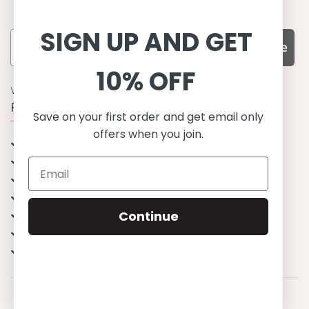
SIGN UP AND GET
Subscribe
10% OFF
WARUM UNS WÄHLEN
Funktion, Qualität und Design
Save on your first order and get email only
offers when you join.
UPF 50+
OEKO-TEX® zertifiziertes Stoffe
Materialien von bester Qualität
Stilvoll & Anspruchsvoll
Continue
Angenehm zu tragen
Mix&Match - Endlose Kombinationen
Happiness tested on kids
© 2023 Petit Crabe ApS