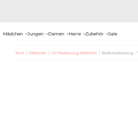
Mädchen
Jungen
Damen
Herre
Zubehör
Sale
Start
/
Mädchen
/
UV Badeanzug Mädchen
/
Bade badeanzug – “b