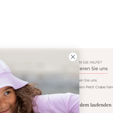
ION
BENÖTIGEN SIE HILFE?
s
Kontaktieren Sie uns
 Crabe
Kontaktieren Sie uns
dukte
Wollen sie ein Petit Crabe hän
werden?
eis
ess
Blieb auf dem laufenden
er Sonne