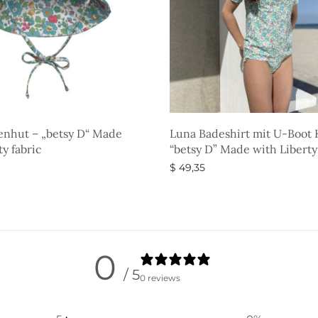
enhut – „betsy D“ Made
Luna Badeshirt mit U-Boot 
ty fabric
“betsy D” Made with Liberty
$
49,35
g wählen
Ausführung wählen
0
/ 5
0 reviews