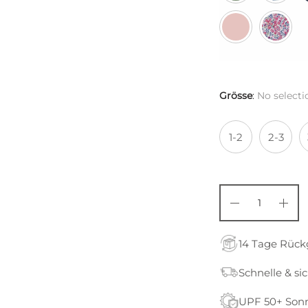
Grösse
:
No selecti
1-2
2-3
14 Tage Rüc
Schnelle & si
UPF 50+ Son