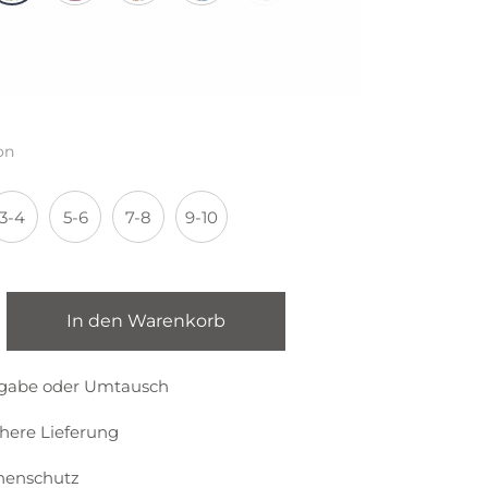
on
3-4
5-6
7-8
9-10
In den Warenkorb
kgabe oder Umtausch
chere Lieferung
nenschutz