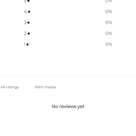
5
0
%
4
0
%
3
0
%
2
0
%
1
0
%
With media
No reviews yet