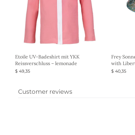
Etoile UV-Badeshirt mit YKK
Frey Sonn
Reissverschluss – lemonade
with Liber
$
49,35
$
40,35
Ausführung wählen
Ausführun
Customer reviews