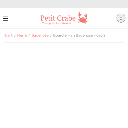
0
Start
/
Herre
/
Badehose
/
Boardie Man Badehose – capri