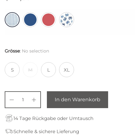
Grösse
:
No selection
S
M
L
XL
In den Warenkorb
14 Tage Rückgabe oder Umtausch
Schnelle & sichere Lieferung