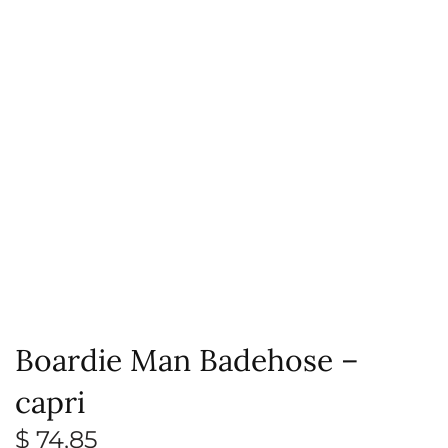
Boardie Man Badehose –
capri
$
74,85