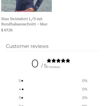
Man Swimshirt L/S mit
Rundhalsausschnitt – blue
$
67,35
Ausführung wählen
Customer reviews
0
/ 5
0 reviews
5
0
%
4
0
%
3
0
%