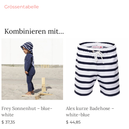
Grössentabelle
Kombinieren mit…
Frey Sonnenhut – blue-
Alex kurze Badehose –
white
white-blue
$
37,35
$
44,85
Ausführung wählen
Ausführung wählen