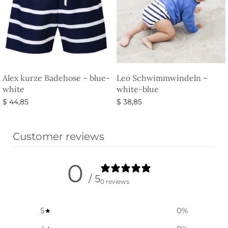
Alex kurze Badehose – blue-
Leo Schwimmwindeln –
white
white-blue
$
44,85
$
38,85
Ausführung wählen
Ausführung wählen
Customer reviews
0
/ 5
0 reviews
5
0
%