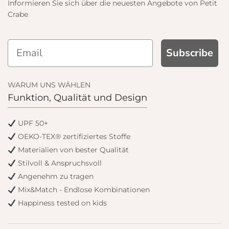
Informieren Sie sich über die neuesten Angebote von Petit
Crabe
AND GET
Subscribe
OFF
WARUM UNS WÄHLEN
Funktion, Qualität und Design
nd get email only offers
 join.
UPF 50+
OEKO-TEX® zertifiziertes Stoffe
Materialien von bester Qualität
Stilvoll & Anspruchsvoll
Angenehm zu tragen
inue
Mix&Match - Endlose Kombinationen
Happiness tested on kids