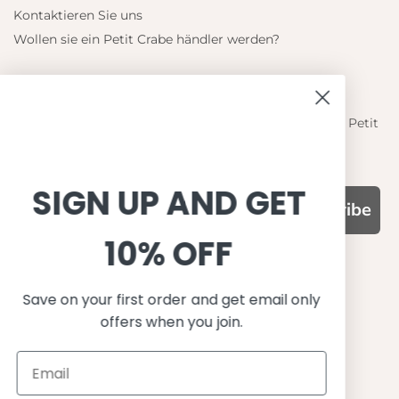
Kontaktieren Sie uns
Wollen sie ein Petit Crabe händler werden?
Blieb auf dem laufenden
Informieren Sie sich über die neuesten Angebote von Petit
Crabe
SIGN UP AND GET
Subscribe
10% OFF
WARUM UNS WÄHLEN
Funktion, Qualität und Design
Save on your first order and get email only
offers when you join.
UPF 50+
OEKO-TEX® zertifiziertes Stoffe
Materialien von bester Qualität