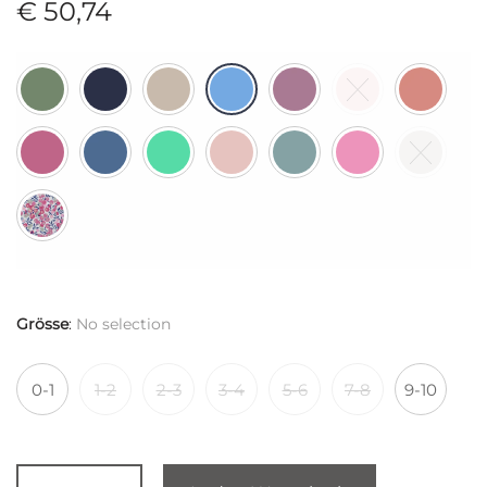
€
50,74
Grösse
:
No selection
0-1
1-2
2-3
3-4
5-6
7-8
9-10