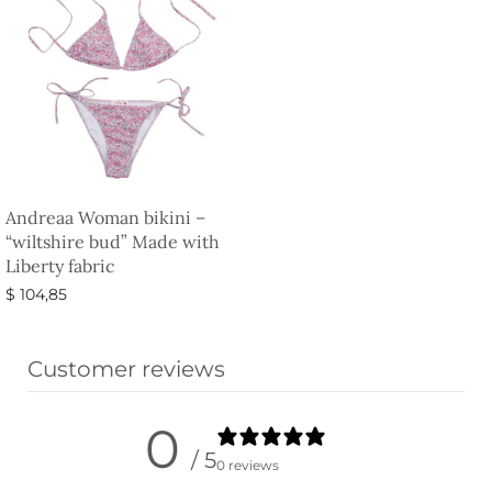
Andreaa Woman bikini –
“wiltshire bud” Made with
Liberty fabric
$
104,85
Ausführung wählen
Customer reviews
0
/ 5
0 reviews