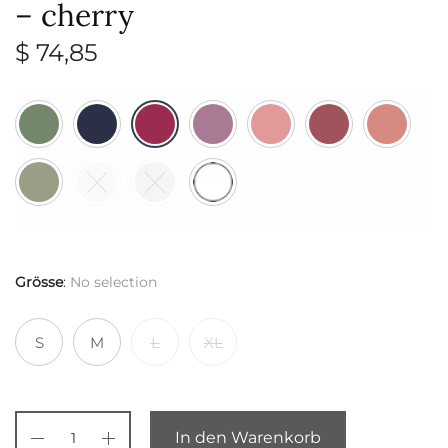
– cherry
$
74,85
Grösse
:
No selection
S
M
L
XL
In den Warenkorb