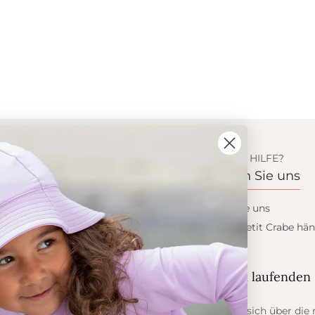
ION
BENÖTIGEN SIE HILFE?
s
Kontaktieren Sie uns
 Crabe
Kontaktieren Sie uns
dukte
Wollen sie ein Petit Crabe hän
werden?
eis
ess
Blieb auf dem laufenden
er Sonne
Informieren Sie sich über die