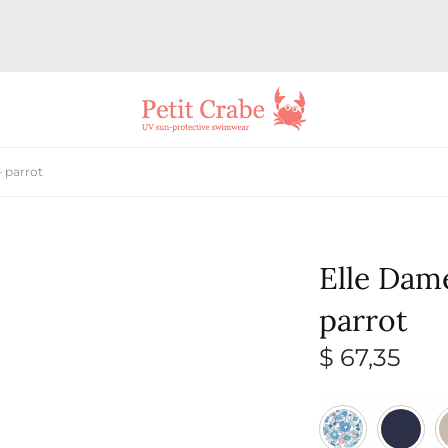
 parrot
Elle Dam
parrot
$
67,35