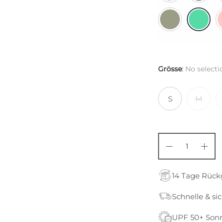
Grösse
:
No selecti
S
M
14 Tage Rüc
Schnelle & si
UPF 50+ Son