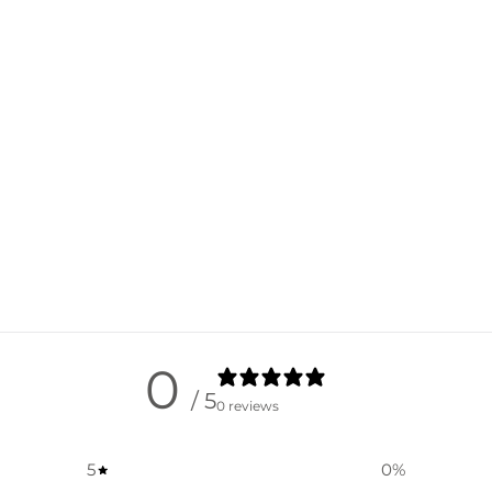
0
/ 5
0 reviews
5
0
%