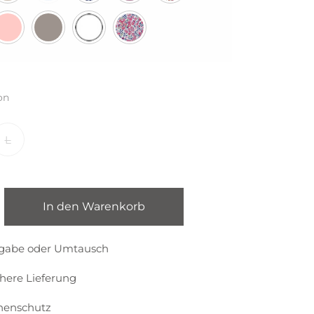
on
L
In den Warenkorb
kgabe oder Umtausch
chere Lieferung
nenschutz