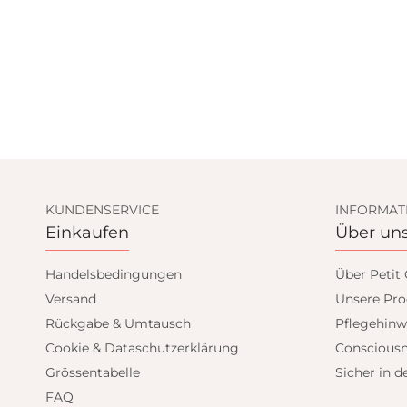
KUNDENSERVICE
INFORMAT
Einkaufen
Über un
Handelsbedingungen
Über Petit
SIGN UP AND GET
Versand
Unsere Pro
Rückgabe & Umtausch
Pflegehinw
10% OFF
Cookie & Dataschutzerklärung
Consciousn
Grössentabelle
Sicher in d
Save on your first order and get email only
FAQ