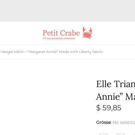
Triangle bikini – “Margaret Annie” Made with Liberty fabric
Elle Tria
Annie” Ma
$
59,85
Grösse
:
No selecti