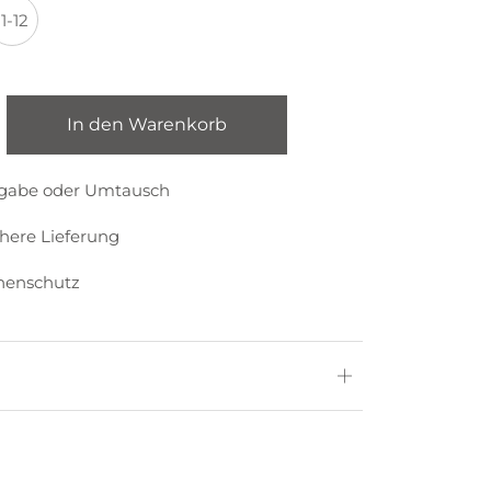
11-12
In den Warenkorb
kgabe oder Umtausch
chere Lieferung
nenschutz