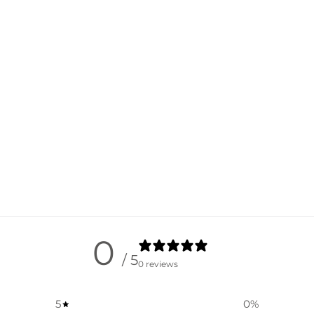
0
/ 5
0 reviews
5
0
%