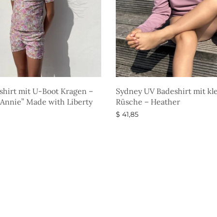
shirt mit U-Boot Kragen –
Sydney UV Badeshirt mit kl
Annie” Made with Liberty
Rüsche – Heather
$
41,85
Ausführung wählen
g wählen