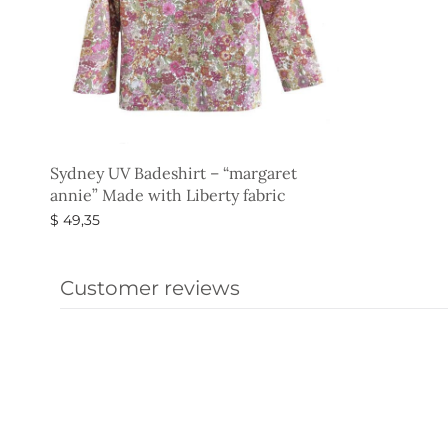
Sydney UV Badeshirt – “margaret
annie” Made with Liberty fabric
$
49,35
Ausführung wählen
Customer reviews