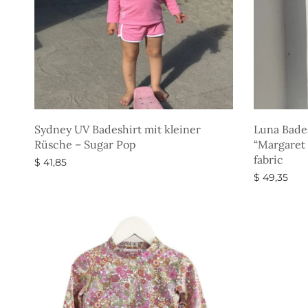
Sydney UV Badeshirt mit kleiner
Luna Bade
Rüsche – Sugar Pop
“Margaret 
fabric
$
41,85
$
49,35
Ausführung wählen
Ausführun