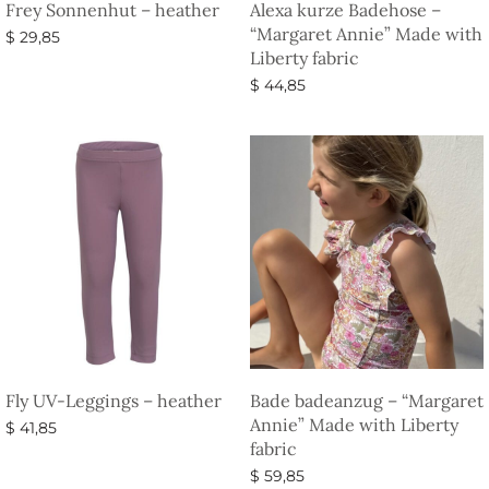
Frey Sonnenhut – heather
Alexa kurze Badehose –
“Margaret Annie” Made with
$
29,85
Liberty fabric
Ausführung wählen
$
44,85
Ausführung wählen
Fly UV-Leggings – heather
Bade badeanzug – “Margaret
Annie” Made with Liberty
$
41,85
fabric
Ausführung wählen
$
59,85