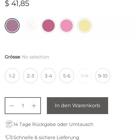
$
41,85
Grösse
:
No selection
1-2
2-3
3-4
5-6
7-8
9-10
In den Warenkorb
14 Tage Rückgabe oder Umtausch
Schnelle & sichere Lieferung