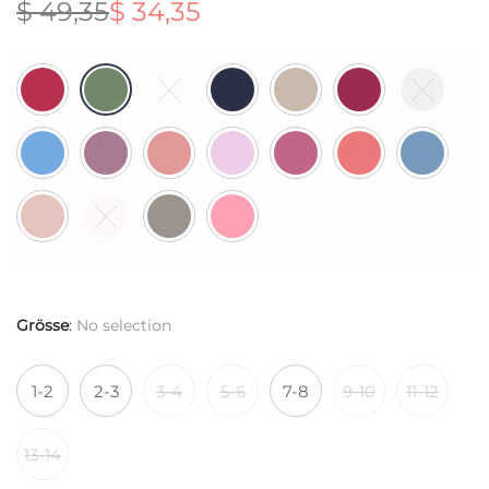
$
49,35
$
34,35
Ursprünglicher
Aktueller
Preis war:
Preis ist:
$ 49,35
$ 34,35.
Grösse
:
No selection
1-2
2-3
3-4
5-6
7-8
9-10
11-12
13-14