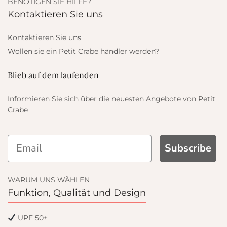
BENÖTIGEN SIE HILFE?
Kontaktieren Sie uns
Kontaktieren Sie uns
Wollen sie ein Petit Crabe händler werden?
Blieb auf dem laufenden
Informieren Sie sich über die neuesten Angebote von Petit
Crabe
SIGN UP AND GET
Subscribe
10% OFF
WARUM UNS WÄHLEN
Funktion, Qualität und Design
ve on your first order and get email only
offers when you join.
UPF 50+