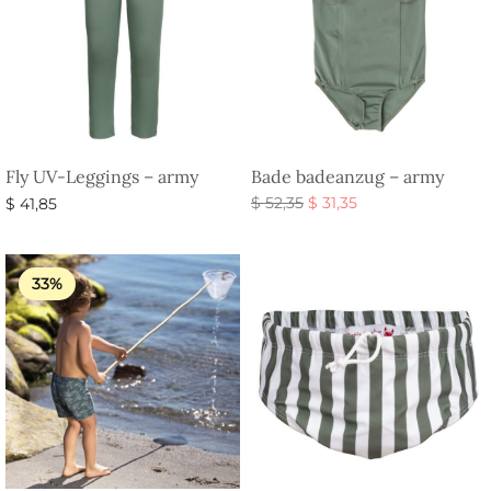
Fly UV-Leggings – army
Bade badeanzug – army
Ursprünglicher
Aktueller
$
52,35
$
31,35
$
41,85
Preis war:
Preis ist:
Ausführung wählen
Ausführung wählen
$ 52,35
$ 31,35.
33%