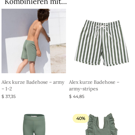
Kombinieren mit…
Alex kurze Badehose – army
Alex kurze Badehose –
– 1-2
army-stripes
$
37,35
$
44,85
In den Warenkorb
Ausführung wählen
40%