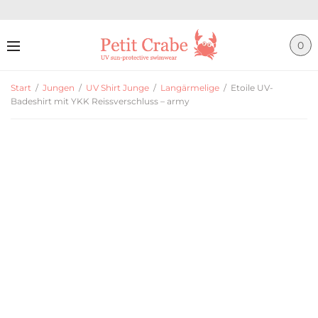
0
Start
/
Jungen
/
UV Shirt Junge
/
Langärmelige
/
Etoile UV-
Badeshirt mit YKK Reissverschluss – army