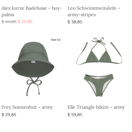
Alex kurze Badehose – boy-
Leo Schwimmwindeln –
palms
army-stripes
Ursprünglicher
Aktueller
$
44,85
$
29,85
$
38,85
Preis war:
Preis ist:
Ausführung wählen
Ausführung wählen
$ 44,85
$ 29,85.
Frey Sonnenhut – army
Elle Triangle bikini – army
$
29,85
$
59,85
Ausführung wählen
Ausführung wählen