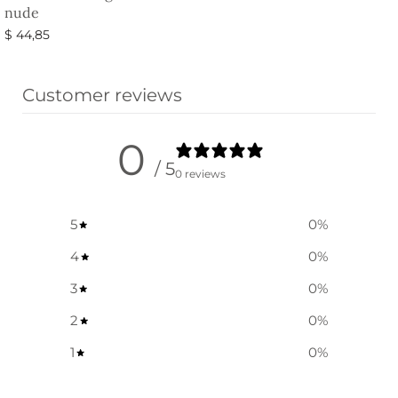
nude
$
44,85
Ausführung wählen
Customer reviews
0
/ 5
0 reviews
5
0
%
4
0
%
3
0
%
2
0
%
1
0
%