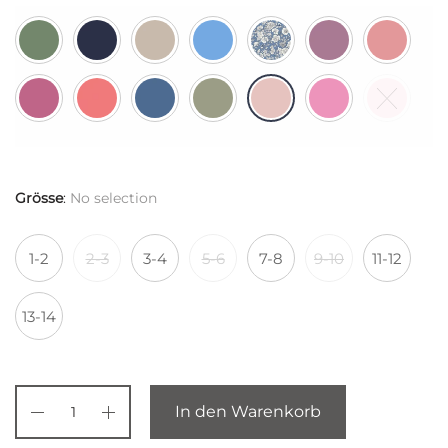
Grösse
:
No selection
1-2
2-3
3-4
5-6
7-8
9-10
11-12
13-14
In den Warenkorb