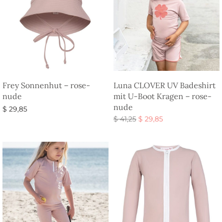
Frey Sonnenhut – rose-
Luna CLOVER UV Badeshirt
nude
mit U-Boot Kragen – rose-
nude
$
29,85
Ursprünglicher
Aktueller
$
41,25
$
29,85
Ausführung wählen
Preis war:
Preis ist:
Ausführung wählen
$ 41,25
$ 29,85.