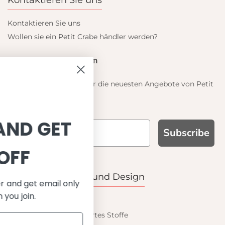
Kontaktieren Sie uns
Kontaktieren Sie uns
Wollen sie ein Petit Crabe händler werden?
Blieb auf dem laufenden
Informieren Sie sich über die neuesten Angebote von Petit
Crabe
SIGN UP AND GET
Subscribe
10% OFF
WARUM UNS WÄHLEN
Funktion, Qualität und Design
Save on your first order and get email only
offers when you join.
UPF 50+
OEKO-TEX® zertifiziertes Stoffe