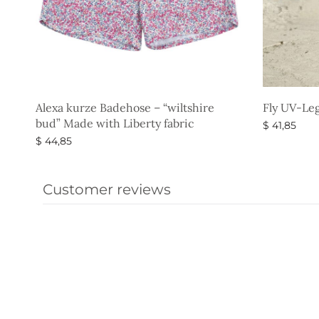
Alexa kurze Badehose – “wiltshire
Fly UV-Le
bud” Made with Liberty fabric
$
41,85
$
44,85
Ausführun
Ausführung wählen
Customer reviews