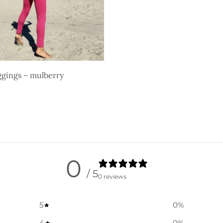
ggings – mulberry
g wählen
0
/ 5
0 reviews
5
0
%
4
0
%