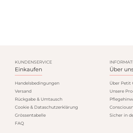
KUNDENSERVICE
INFORMAT
Einkaufen
Über un
Handelsbedingungen
Über Petit
IGN UP AND GET
Versand
Unsere Pro
Rückgabe & Umtausch
Pflegehinw
10% OFF
Cookie & Dataschutzerklärung
Consciousn
Grössentabelle
Sicher in d
 your first order and get email only offers
FAQ
when you join.