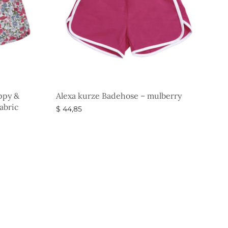
ppy &
Alexa kurze Badehose – mulberry
abric
$
44,85
Ausführung wählen