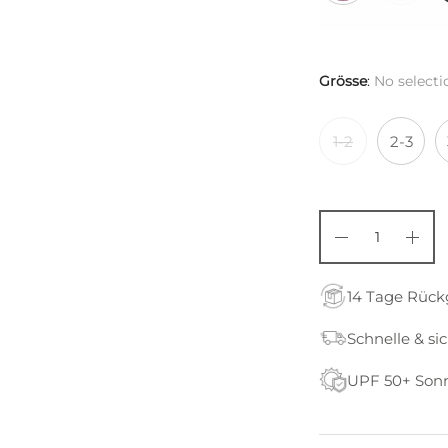
Grösse
:
No selecti
1-2
2-3
14 Tage Rüc
Schnelle & si
UPF 50+ Son