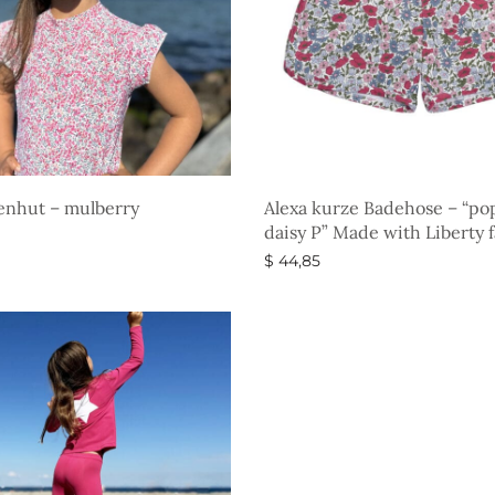
enhut – mulberry
Alexa kurze Badehose – “po
daisy P” Made with Liberty f
$
44,85
g wählen
Ausführung wählen