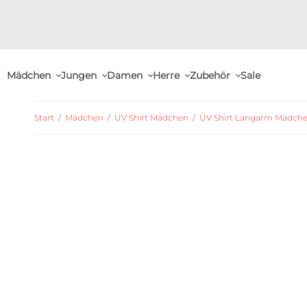
Mädchen
Jungen
Damen
Herre
Zubehör
Sale
Start
/
Mädchen
/
UV Shirt Mädchen
/
UV Shirt Langarm Mädch