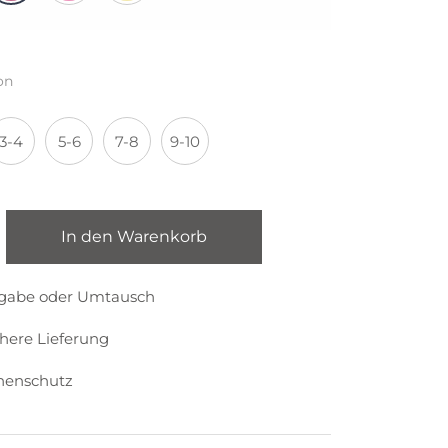
on
3-4
5-6
7-8
9-10
In den Warenkorb
kgabe oder Umtausch
chere Lieferung
nenschutz