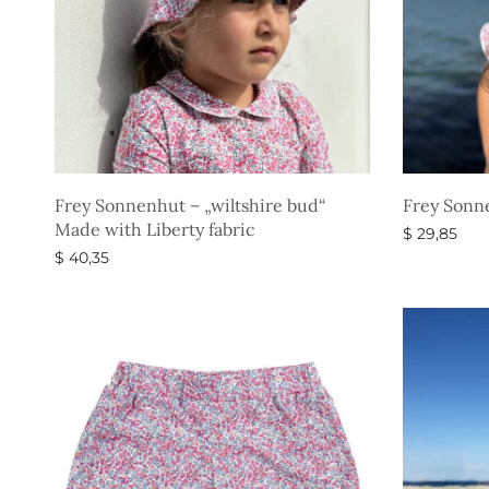
Frey Sonnenhut – „wiltshire bud“
Frey Sonn
Made with Liberty fabric
$
29,85
$
40,35
Ausführun
Ausführung wählen