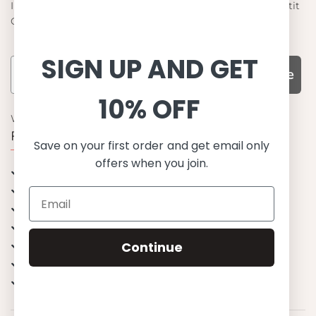
Informieren Sie sich über die neuesten Angebote von Petit
Crabe
SIGN UP AND GET
Subscribe
10% OFF
WARUM UNS WÄHLEN
Funktion, Qualität und Design
Save on your first order and get email only
offers when you join.
UPF 50+
OEKO-TEX® zertifiziertes Stoffe
Materialien von bester Qualität
Stilvoll & Anspruchsvoll
Angenehm zu tragen
Continue
Mix&Match - Endlose Kombinationen
Happiness tested on kids