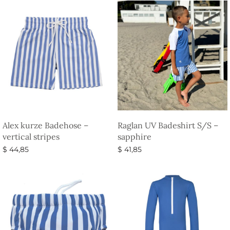
Alex kurze Badehose –
Raglan UV Badeshirt S/S –
vertical stripes
sapphire
$
44,85
$
41,85
Ausführung wählen
Ausführung wählen