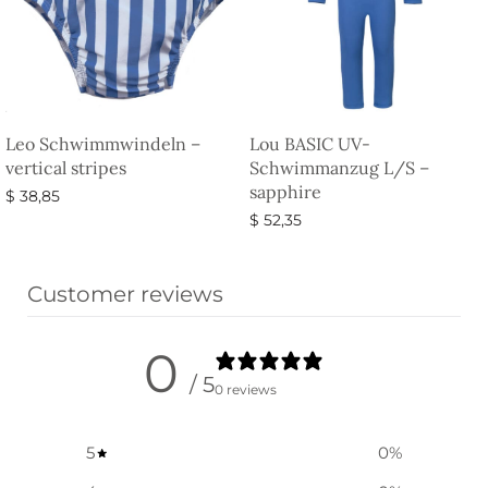
Leo Schwimmwindeln –
Lou BASIC UV-
vertical stripes
Schwimmanzug L/S –
sapphire
$
38,85
$
52,35
Ausführung wählen
Ausführung wählen
Customer reviews
0
/ 5
0 reviews
5
0
%