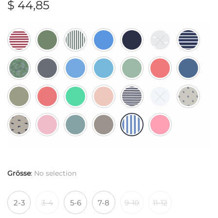
$
44,85
Grösse
:
No selection
2-3
3-4
5-6
7-8
9-10
11-12