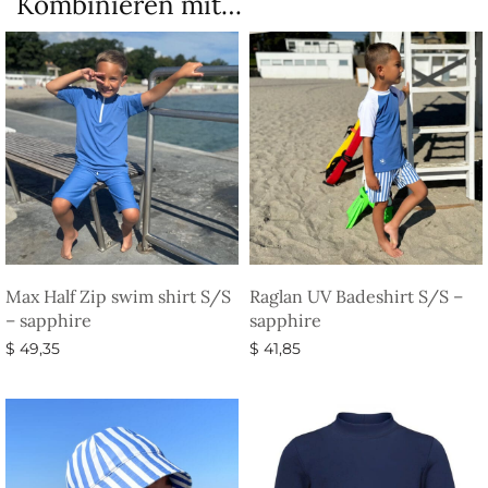
Kombinieren mit…
Max Half Zip swim shirt S/S
Raglan UV Badeshirt S/S –
– sapphire
sapphire
$
49,35
$
41,85
Ausführung wählen
Ausführung wählen