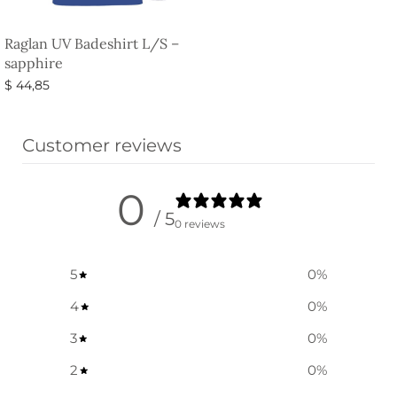
Raglan UV Badeshirt L/S –
sapphire
$
44,85
Ausführung wählen
Customer reviews
0
/ 5
0 reviews
5
0
%
4
0
%
3
0
%
2
0
%