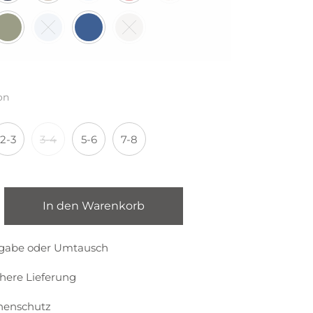
on
2-3
3-4
5-6
7-8
In den Warenkorb
kgabe oder Umtausch
chere Lieferung
nenschutz