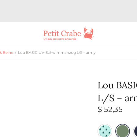
& Beine
/
Lou BASIC UV-Schwimmanzug L/S – army
Lou BAS
L/S – ar
$
52,35