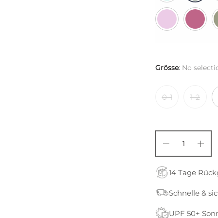
Grösse
:
No selecti
0-1
1-2
14 Tage Rüc
Schnelle & si
UPF 50+ Son