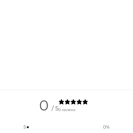
0
/ 5
0 reviews
5
0
%