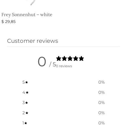
Frey Sonnenhut – white
$
29,85
Ausführung wählen
Customer reviews
0
/ 5
0 reviews
5
0
%
4
0
%
3
0
%
2
0
%
1
0
%