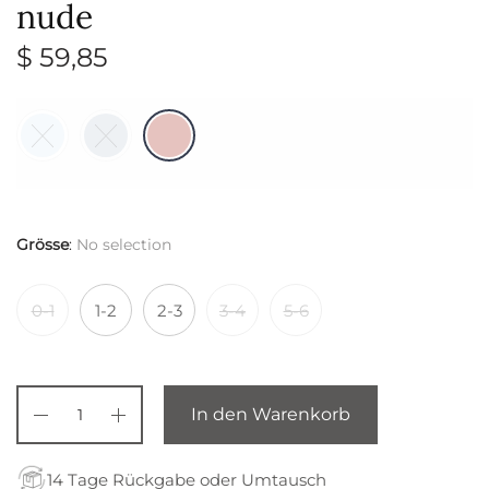
nude
$
59,85
Grösse
:
No selection
0-1
1-2
2-3
3-4
5-6
In den Warenkorb
14 Tage Rückgabe oder Umtausch