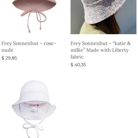
Frey Sonnenhut – rose-
Frey Sonnenhut – “katie &
nude
millie” Made with Liberty
fabric
$
29,85
$
40,35
Ausführung wählen
Ausführung wählen